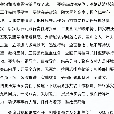
整治和畜禽粪污治理攻坚战。一要提高政治站位，深刻认清整治
工作极端重要性。要站在讲政治、顾大局的高度，摒弃侥幸心
理、克服畏难情绪，把环境整治作为当前首要政治任务抓紧抓
实，以实际行动践行责任与担当。二要直面严峻形势，切实增强
整改攻坚紧迫感危机感。要清醒认识问题之多、差距之大、压力
之重，立即进入紧急状态，迅速行动、全面整改，绝不等待观
望、敷衍应付。三要聚焦重点任务，全面开展拉网式排查清零行
动。要坚持问题导向、目标导向、结果导向，聚焦农村人居环境
突出问题，开展全方位、无死角、拉网式排查整治；相关部门要
全员下沉、纵深推进、实地核查，确保问题真整改、全清零。
四要压紧压实责任，构建上下联动齐抓共管工作格局。严格落实
党政同责、一岗双责、失职追责，层层压实责任，级次传导压
力，确保事事有人管、件件有着落、整改无死角。
会议以视频形式召开，相关县领导及各相关部门、乡镇（街