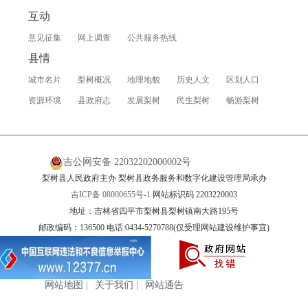
互动
意见征集
网上调查
公共服务热线
县情
城市名片
梨树概况
地理地貌
历史人文
区划人口
资源环境
县政府志
发展梨树
民生梨树
畅游梨树
吉公网安备 22032202000002号
梨树县人民政府主办 梨树县政务服务和数字化建设管理局承办
吉ICP备 08000655号-1
网站标识码 2203220003
地址：吉林省四平市梨树县梨树镇南大路195号
邮政编码：136500 电话:0434-5270788(仅受理网站建设维护事宜)
网站地图
|
关于我们
|
网站通告