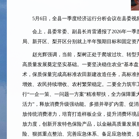
5月6日，全县一季度经济运行分析会议在县委视频
会上，县委常委、副县长肖雷通报了2026年一季
局、新开区、梨开区分别就上半年预期目标和固定资
赵光辉强调，当前，梨树正处于爬坡过坎、转型升
高质量发展奠定坚实基础。一要坚决稳住农业“基本
术，保质保量完成高标准农田新建改造任务，高标准推
增效、农民持续增收、农村繁荣稳定。二要全力筑牢
行“一企一策、一问题一方案”精准帮扶，全力保障重
活力”，释放消费升级强动能。多措并举扩内需、促
放传统消费潜力，培育打造样板企业，提升消费环境
放力度，创新开发特色保险产品，以金融高质量发展服
险、狠抓重点整治、完善应急体系、备足应急物资、