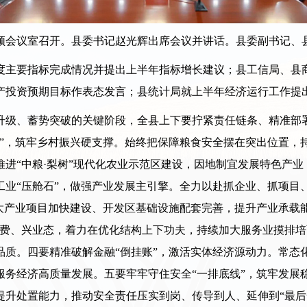
会议室召开。县委书记赵光辉出席会议并讲话。县委副书记、
度主要指标完成情况并提出上半年指标增长建议；县工信局、县
产投资预期目标作表态发言；县统计局就上半年经济运行工作提
级、蓄势突破的关键阶段，全县上下要拧紧责任链条、精准部署
盘”，筑牢乡村振兴硬支撑。始终把保障粮食安全摆在突出位置，
进“中粮·梨树”现代化农业示范区建设，因地制宜发展特色产
工业“压舱石”，做强产业发展主引擎。全力以赴抓企业、抓项目
大产业项目加快建设、开发区基础设施配套完善，提升产业承载
消费、兴业态，着力在优化结构上下功夫，持续加大服务业摸排
品质。四要精准破解金融“倒挂账”，激活实体经济源动力。常态
务经济高质量发展。五要牢牢守住安全“一排底线”，筑牢发展稳
提升处置能力，推动安全责任压实到岗、传导到人、延伸到“最后