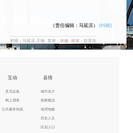
（责任编辑：马延滨）
[纠错]
初审：马延滨 王瀚
复审：张健
终审：彭景东
互动
县情
意见征集
城市名片
网上调查
梨树概况
公共服务热线
地理地貌
历史人文
区划人口