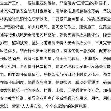
全生产工作。一要注重源头管控。严格落实“三管三必须”要求，
常态化开展安全隐患排查整治，清单化推进问题整改落实，坚决
将风险隐患消除在萌芽状态。二要紧盯重点领域。准确把握安全
生产形势特点，加大对燃气、密闭空间作业、建筑施工、道路交
通等行业领域安全隐患闭环整治，强化灾害事故风险评估、隐患
排查、监测预警，坚决防范遏制重特大安全事故发生。三要完善
应急体系。结合行业安全防控特点，持续优化应急预案，配齐补
强应急物资、设备和保障力量，健全部门联动、快速响应、协同
处置机制，全面提升风险预判、隐患治理和突发事件应急处置能
力。四要加强值班值守。严格落实节假日24小时专人值班、领导
在岗带班制度，畅通应急联络、信息报送、联动处置通道，确保
突发险情第一时间响应、处置、上报。五要强化宣传引导。加强
安全教育培训，引导企业和商户不断增强安全用火、用气、用电
意识，营造“人人讲安全、个个会应急”的浓厚氛围。