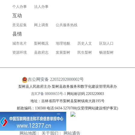
个人办事
法人办事
互动
意见征集
网上调查
公共服务热线
县情
城市名片
梨树概况
地理地貌
历史人文
区划人口
资源环境
县政府志
发展梨树
民生梨树
畅游梨树
吉公网安备 22032202000002号
梨树县人民政府主办 梨树县政务服务和数字化建设管理局承办
吉ICP备 08000655号-1
网站标识码 2203220003
地址：吉林省四平市梨树县梨树镇南大路195号
邮政编码：136500 电话:0434-5270788(仅受理网站建设维护事宜)
网站地图
|
关于我们
|
网站通告