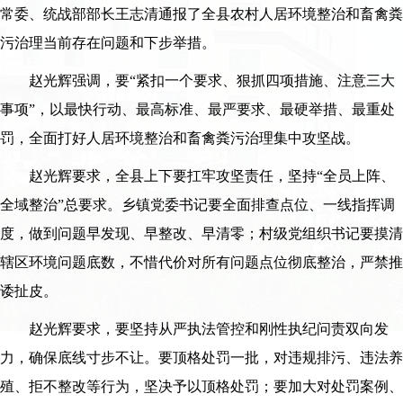
常委、统战部部长王志清通报了全县农村人居环境整治和畜禽粪
污治理当前存在问题和下步举措。
赵光辉强调，要“紧扣一个要求、狠抓四项措施、注意三大
事项”，以最快行动、最高标准、最严要求、最硬举措、最重处
罚，全面打好人居环境整治和畜禽粪污治理集中攻坚战。
赵光辉要求，全县上下要扛牢攻坚责任，坚持“全员上阵、
全域整治”总要求。乡镇党委书记要全面排查点位、一线指挥调
度，做到问题早发现、早整改、早清零；村级党组织书记要摸清
辖区环境问题底数，不惜代价对所有问题点位彻底整治，严禁推
诿扯皮。
赵光辉要求，要坚持从严执法管控和刚性执纪问责双向发
力，确保底线寸步不让。要顶格处罚一批，对违规排污、违法养
殖、拒不整改等行为，坚决予以顶格处罚；要加大对处罚案例、