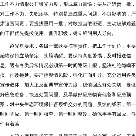
工作不力情形公开曝光力度，形成威力震慑；要从严追责一批，
对工作不力、失职渎职，特别是造成重大问题、不良影响的，严
肃追责问责；要提拔重用一批，对敢担当敢碰硬、主动破解难题
的干部优先提拔使用、晋升职级，树立鲜明用人导向。
赵光辉要求，各级干部既要扛牢责任、把工作干到位，更要
始终保持立场坚定、头脑清醒。要保持高度警惕，及时报送信
息。遇有各类异常情况必须第一时间逐级上报，坚决杜绝隐瞒不
报、推诿拖延。要严控舆情风险，强化正面引导。充分运用各类
宣传载体，加大正反面典型宣传力度，稳慎回应群众关切。要做
好应急准备，快速处置问题。及早做好应急物资储备和应急预
案，对中央生态环境保护督察组交办的问题、反馈的线索，第一
时间响应、第一时间核查、第一时间整改，确保事事有回应、件
件有着落。