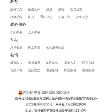
政务
梨树动态
政府文件
规章
解读
监督检查
政府采购
图片
通知公告
人事任免
政务信息
政务服务
个人办事
法人办事
互动
意见征集
网上调查
公共服务热线
县情
城市名片
梨树概况
地理地貌
历史人文
区划人口
资源环境
县政府志
发展梨树
民生梨树
畅游梨树
吉公网安备 22032202000002号
梨树县人民政府主办 梨树县政务服务和数字化建设管理局承办
吉ICP备 08000655号-1
网站标识码 2203220003
地址：吉林省四平市梨树县梨树镇南大路195号