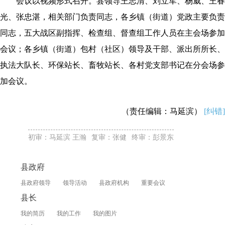
会议以视频形式召开。县领导王志清、刘立军、杨威、王春
光、张忠湛，相关部门负责同志，各乡镇（街道）党政主要负责
同志，五大战区副指挥、检查组、督查组工作人员在主会场参加
会议；各乡镇（街道）包村（社区）领导及干部、派出所所长、
执法大队长、环保站长、畜牧站长、各村党支部书记在分会场参
加会议。
（责任编辑：马延滨）
[纠错]
初审：马延滨 王瀚
复审：张健
终审：彭景东
县政府
县政府领导
领导活动
县政府机构
重要会议
县长
我的简历
我的工作
我的图片