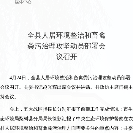
首页
>
县政府
>
重要会议
>
其他重要会议
媒体中心
全县人居环境整治和畜禽
粪污治理攻坚动员部署会
议召开
4月24日，全县人居环境整治和畜禽粪污治理攻坚动员部署
会议召开。县委书记赵光辉出席会议并讲话。县政协主席闫鹤主
持会议。
会上，五大战区指挥长分别汇报了前期工作完成情况；市生
态环境局梨树县分局局长徐影汇报了中央生态环境保护督察在农
村人居环境整治和畜禽粪污治理方面需要关注的重点内容；县委