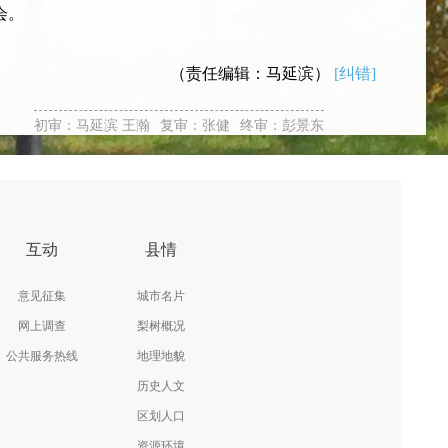
会。
（责任编辑：马延滨）
[纠错]
初审：马延滨 王瀚
复审：张健
终审：彭景东
互动
县情
意见征集
城市名片
网上调查
梨树概况
公共服务热线
地理地貌
历史人文
区划人口
资源环境