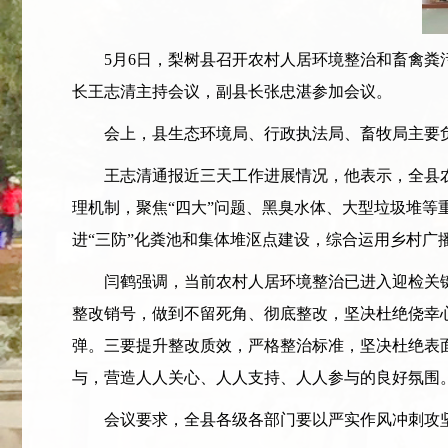
5月6日，梨树县召开农村人居环境整治和畜禽粪污
长王志清主持会议，副县长张忠湛参加会议。
会上，县生态环境局、行政执法局、畜牧局主要负
王志清通报近三天工作进展情况，他表示，全县农
理机制，聚焦“四大”问题、黑臭水体、大型垃圾堆
进“三防”化粪池和集体堆沤点建设，综合运用乡村
闫鹤强调，当前农村人居环境整治已进入迎检关键
整改销号，做到不留死角、彻底整改，坚决杜绝侥幸
弹。三要提升整改质效，严格整治标准，坚决杜绝表
与，营造人人关心、人人支持、人人参与的良好氛围
会议要求，全县各级各部门要以严实作风冲刺攻坚