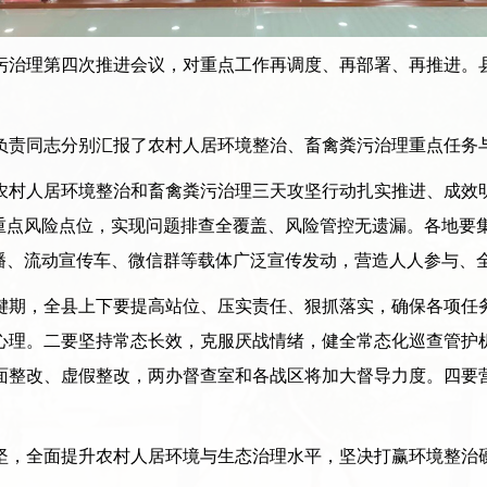
治理第四次推进会议，对重点工作再调度、再部署、再推进。
责同志分别汇报了农村人居环境整治、畜禽粪污治理重点任务
村人居环境整治和畜禽粪污治理三天攻坚行动扎实推进、成效明
等重点风险点位，实现问题排查全覆盖、风险管控无遗漏。各地要
广播、流动宣传车、微信群等载体广泛宣传发动，营造人人参与、
期，全县上下要提高站位、压实责任、狠抓落实，确保各项任务
心理。二要坚持常态长效，克服厌战情绪，健全常态化巡查管护
面整改、虚假整改，两办督查室和各战区将加大督导力度。四要
。
，全面提升农村人居环境与生态治理水平，坚决打赢环境整治