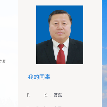
政府
县 长：
聂磊