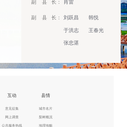
副 县 长：
肖雷
副 县 长：
刘跃昌
韩悦
于洪志
王春光
张忠湛
互动
县情
意见征集
城市名片
网上调查
梨树概况
公共服务热线
地理地貌