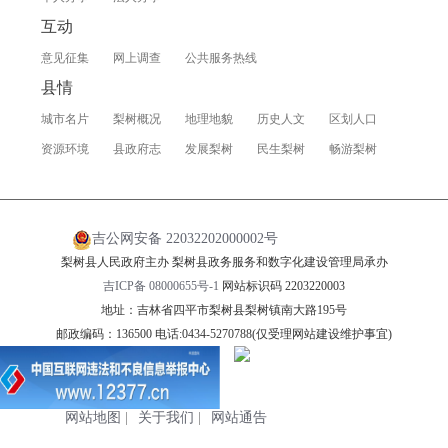
互动
意见征集
网上调查
公共服务热线
县情
城市名片
梨树概况
地理地貌
历史人文
区划人口
资源环境
县政府志
发展梨树
民生梨树
畅游梨树
吉公网安备 22032202000002号
梨树县人民政府主办 梨树县政务服务和数字化建设管理局承办
吉ICP备 08000655号-1
网站标识码 2203220003
地址：吉林省四平市梨树县梨树镇南大路195号
邮政编码：136500 电话:0434-5270788(仅受理网站建设维护事宜)
网站地图
|
关于我们
|
网站通告