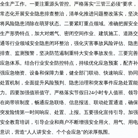
全生产工作。一要注重源头管控。严格落实“三管三必须”要求，
常态化开展安全隐患排查整治，清单化推进问题整改落实，坚决
将风险隐患消除在萌芽状态。二要紧盯重点领域。准确把握安全
生产形势特点，加大对燃气、密闭空间作业、建筑施工、道路交
通等行业领域安全隐患闭环整治，强化灾害事故风险评估、隐患
排查、监测预警，坚决防范遏制重特大安全事故发生。三要完善
应急体系。结合行业安全防控特点，持续优化应急预案，配齐补
强应急物资、设备和保障力量，健全部门联动、快速响应、协同
处置机制，全面提升风险预判、隐患治理和突发事件应急处置能
力。四要加强值班值守。严格落实节假日24小时专人值班、领导
在岗带班制度，畅通应急联络、信息报送、联动处置通道，确保
突发险情第一时间响应、处置、上报。五要强化宣传引导。加强
安全教育培训，引导企业和商户不断增强安全用火、用气、用电
意识，营造“人人讲安全、个个会应急”的浓厚氛围。