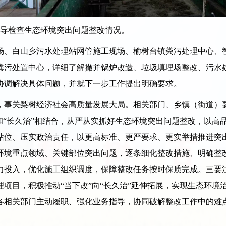
导检查生态环境突出问题整改情况。
、白山乡污水处理站网管施工现场、榆树台镇粪污处理中心、智
粪污处置中心，详细了解撤并锅炉改造、垃圾填埋场整改、污水
协调解决具体问题，并就下一步工作提出明确要求。
事关梨树经济社会高质量发展大局。相关部门、乡镇（街道）要
和“长久治”相结合，从严从实抓好生态环境突出问题整改，以高
站位、压实政治责任，以更高标准、更严要求、更实举措推进突
环境重点领域、关键部位突出问题，逐条细化整改措施、明确整
力投入，优化施工组织调度，保障整改任务按时保质完成。三要
项目，积极推动“当下改”向“长久治”延伸拓展，实现生态环境
各相关部门主动履职、强化业务指导，协同破解整改工作中的难