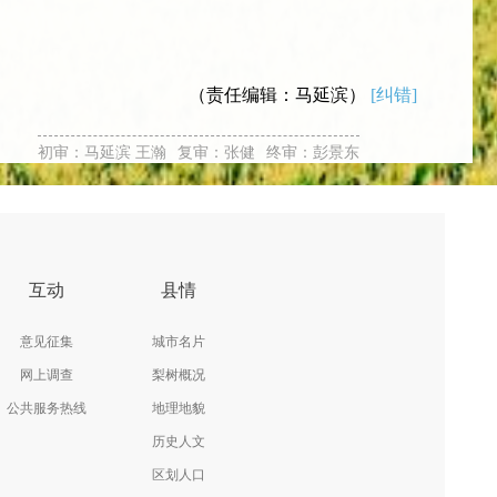
（责任编辑：马延滨）
[纠错]
初审：马延滨 王瀚
复审：张健
终审：彭景东
互动
县情
意见征集
城市名片
网上调查
梨树概况
公共服务热线
地理地貌
历史人文
区划人口