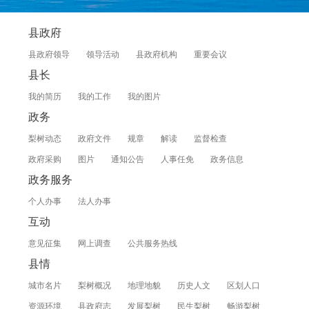
县政府
县政府领导
领导活动
县政府机构
重要会议
县长
我的简历
我的工作
我的图片
政务
梨树动态
政府文件
规章
解读
监督检查
政府采购
图片
通知公告
人事任免
政务信息
政务服务
个人办事
法人办事
互动
意见征集
网上调查
公共服务热线
县情
城市名片
梨树概况
地理地貌
历史人文
区划人口
资源环境
县政府志
发展梨树
民生梨树
畅游梨树