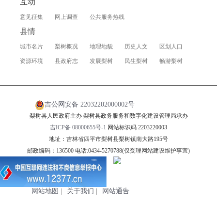
互动
意见征集
网上调查
公共服务热线
县情
城市名片
梨树概况
地理地貌
历史人文
区划人口
资源环境
县政府志
发展梨树
民生梨树
畅游梨树
吉公网安备 22032202000002号
梨树县人民政府主办 梨树县政务服务和数字化建设管理局承办
吉ICP备 08000655号-1
网站标识码 2203220003
地址：吉林省四平市梨树县梨树镇南大路195号
邮政编码：136500 电话:0434-5270788(仅受理网站建设维护事宜)
网站地图
|
关于我们
|
网站通告