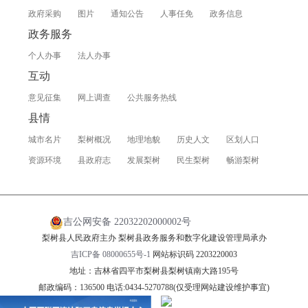
政府采购
图片
通知公告
人事任免
政务信息
政务服务
个人办事
法人办事
互动
意见征集
网上调查
公共服务热线
县情
城市名片
梨树概况
地理地貌
历史人文
区划人口
资源环境
县政府志
发展梨树
民生梨树
畅游梨树
吉公网安备 22032202000002号
梨树县人民政府主办 梨树县政务服务和数字化建设管理局承办
吉ICP备 08000655号-1
网站标识码 2203220003
地址：吉林省四平市梨树县梨树镇南大路195号
邮政编码：136500 电话:0434-5270788(仅受理网站建设维护事宜)