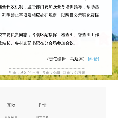
健全长效机制，监管部门要加强业务培训指导，帮助基
，列明禁止事项及相应处罚规定，以醒目公示强化震慑
主要负责同志，各战区副指挥、检查组、督查组工作
牧站长、各村支部书记在分会场参加会议。
（责任编辑：马延滨）
[纠错]
初审：马延滨 王瀚
复审：张健
终审：彭景东
互动
县情
意见征集
城市名片