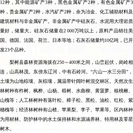
12种，其中能源矿产3种，黑色金属矿产2种，有色金属矿产3
种，贵金属矿产2种，水汽矿产2种，余为冶金、化工辅助材料及
建筑材料与非金属矿产。非金属矿产中硅灰石、水泥用大理岩质
量好，储量大。硅灰石储量在2 000万吨以上，原料产品销往美
国、德国、法国、荷兰、日本等地；石灰石储量约10亿吨，已开
发23个品种。
梨树县森林资源海拔在250～400米之间，山峦起伏，岗岭相
连，山高林茂。东傍东辽河，中有石岭河。“六山一水三分田”，
土壤为山地棕壤、灰棕壤，属温带针阔叶树混交林区。天然次生
林树种有柞树、枫桦、山杨、椴树、水曲柳、黄菠萝、核桃楸、
山槐等；人工林树种有落叶松、樟子松、黑松、油松、红松、紫
穗槐等；经济林树种有山楂、苹果梨、李子、苹果等。区内林种
为用材林、防护林中的水土保持林和水源涵养林、特用林及零星
树木。