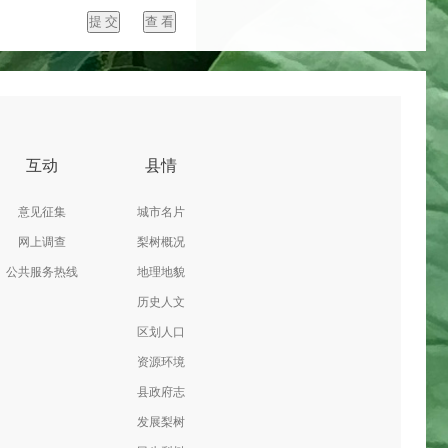
提 交
查 看
互动
县情
意见征集
城市名片
网上调查
梨树概况
公共服务热线
地理地貌
历史人文
区划人口
资源环境
县政府志
发展梨树