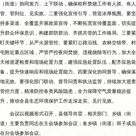
（街道）协同发力、上下联动，确保秸秆禁烧工作有人抓、有人
管、管到位、见实效。二要强化宣传引导，营造浓厚氛围。要坚
持多渠道、全覆盖开展政策宣传，不断拓宽宣传覆盖面，切实提
升群众环保意识，构建群防群治、齐抓共管的工作格局。三要紧
盯关键环节，从严火源管控。要紧盯公路沿线、农林交错带、村
屯附近重点区域，严管严控夜间焚烧、违规烧除等行为，加大全
天候巡逻检查和现场处置力度，建强应急处置队伍，配齐应急装
备，提升快速响应和现场处置能力。四要深化协同督导，确保落
地见效。要强化部门联动、督导问责和执法监管，持续加大巡查
管控力度，精准防控各类风险隐患，全力保障空气质量稳步提
升，推动全县生态环境保护工作走深走实、见行见效。
会议以视频形式召开，县领导肖雷，相关部门、乡镇（街
道）主要负责同志在主会场参加会议；各乡镇（街道）班子成员
在分会场参加会议。