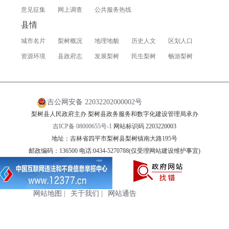
意见征集
网上调查
公共服务热线
县情
城市名片
梨树概况
地理地貌
历史人文
区划人口
资源环境
县政府志
发展梨树
民生梨树
畅游梨树
吉公网安备 22032202000002号
梨树县人民政府主办 梨树县政务服务和数字化建设管理局承办
吉ICP备 08000655号-1
网站标识码 2203220003
地址：吉林省四平市梨树县梨树镇南大路195号
邮政编码：136500 电话:0434-5270788(仅受理网站建设维护事宜)
网站地图
|
关于我们
|
网站通告