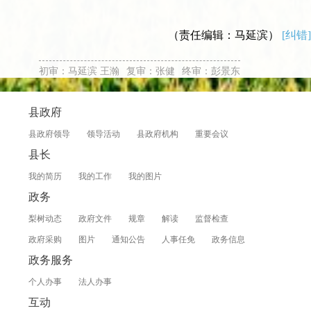
（责任编辑：马延滨）
[纠错]
初审：马延滨 王瀚
复审：张健
终审：彭景东
县政府
县政府领导
领导活动
县政府机构
重要会议
县长
我的简历
我的工作
我的图片
政务
梨树动态
政府文件
规章
解读
监督检查
政府采购
图片
通知公告
人事任免
政务信息
政务服务
个人办事
法人办事
互动