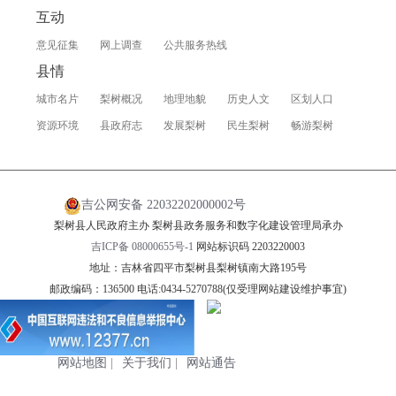
互动
意见征集
网上调查
公共服务热线
县情
城市名片
梨树概况
地理地貌
历史人文
区划人口
资源环境
县政府志
发展梨树
民生梨树
畅游梨树
吉公网安备 22032202000002号
梨树县人民政府主办 梨树县政务服务和数字化建设管理局承办
吉ICP备 08000655号-1
网站标识码 2203220003
地址：吉林省四平市梨树县梨树镇南大路195号
邮政编码：136500 电话:0434-5270788(仅受理网站建设维护事宜)
网站地图
|
关于我们
|
网站通告