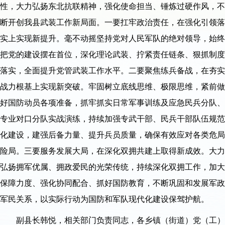
性，大力弘扬东北抗联精神，强化使命担当、锤炼过硬作风，不
断开创我县武装工作新局面。一要扛牢政治责任，在强化引领落
实上实现新提升。毫不动摇坚持党对人民军队的绝对领导，始终
把党的建设摆在首位，深化理论武装、拧紧责任链条、狠抓制度
落实，全面提升党管武装工作水平。二要聚焦练兵备战，在夯实
战力根基上实现新突破。牢固树立底线思维、极限思维，紧前做
好国防动员各项准备，抓牢抓实日常军事训练及应急民兵分队、
专业对口分队实战演练，持续加强专武干部、民兵干部队伍规范
化建设，建强后备力量、提升兵员质量，确保有效应对各类危局
险局。三要服务发展大局，在深化双拥共建上取得新成效。大力
弘扬拥军优属、拥政爱民的光荣传统，持续深化双拥工作，加大
保障力度、强化协同配合、抓好国防教育，不断巩固和发展军政
军民关系，以实际行动为国防和军队现代化建设保驾护航。
副县长韩悦，相关部门负责同志，各乡镇（街道）党（工）