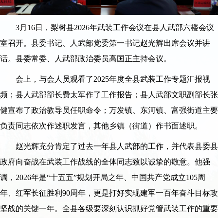
3月16日，梨树县2026年武装工作会议在县人武部六楼会议
室召开。县委书记、人武部党委第一书记赵光辉出席会议并讲
话。县委常委、人武部政治委员高国正主持会议。
会上，与会人员观看了2025年度全县武装工作专题汇报视
频；县人武部部长费太军作了工作报告；县人武部文职副部长张
健宣布了政治教导员任职命令；万发镇、东河镇、富强街道主要
负责同志依次作述职发言，其他乡镇（街道）作书面述职。
赵光辉充分肯定了过去一年县人武部的工作，并代表县委县
政府向奋战在武装工作战线的全体同志致以诚挚的敬意。他强
调，2026年是“十五五”规划开局之年、中国共产党成立105周
年、红军长征胜利90周年，更是打好实现建军一百年奋斗目标攻
坚战的关键一年。全县各级要深刻认识抓好党管武装工作的重要