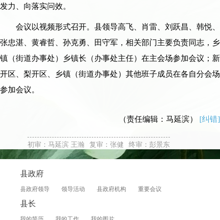
发力、向落实问效。
会议以视频形式召开。县领导高飞、肖雷、刘跃昌、韩悦、
张忠湛、黄睿哲、孙克勇、田守军，相关部门主要负责同志，乡
镇（街道办事处）乡镇长（办事处主任）在主会场参加会议；新
开区、梨开区、乡镇（街道办事处）其他班子成员在各自分会场
参加会议。
（责任编辑：马延滨）
[纠错]
初审：马延滨 王瀚
复审：张健
终审：彭景东
县政府
县政府领导
领导活动
县政府机构
重要会议
县长
我的简历
我的工作
我的图片