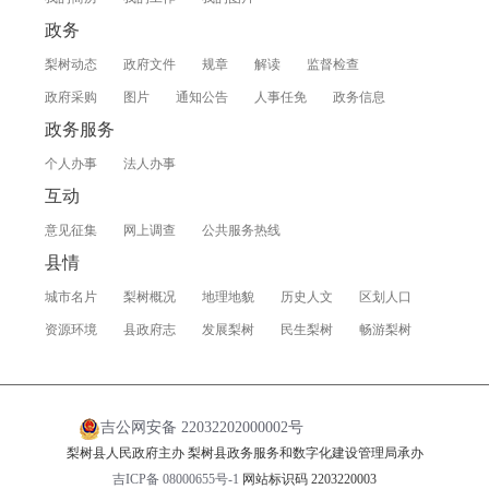
政务
梨树动态
政府文件
规章
解读
监督检查
政府采购
图片
通知公告
人事任免
政务信息
政务服务
个人办事
法人办事
互动
意见征集
网上调查
公共服务热线
县情
城市名片
梨树概况
地理地貌
历史人文
区划人口
资源环境
县政府志
发展梨树
民生梨树
畅游梨树
吉公网安备 22032202000002号
梨树县人民政府主办 梨树县政务服务和数字化建设管理局承办
吉ICP备 08000655号-1
网站标识码 2203220003