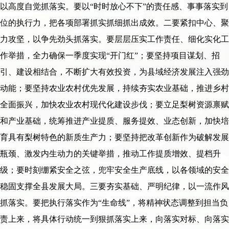
以高度自觉抓落实。要以“时时放心不下”的责任感、事事落实到
位的执行力，把各项部署抓实抓细抓出成效。二要紧扣中心、聚
力攻坚，以争先劲头抓落实。要层层压实工作责任、细化实化工
作举措，全力确保一季度实现“开门红”；要坚持项目谋划、招
引、建设相结合，不断扩大有效投资，为县域经济发展注入强劲
动能；要坚持农业农村优先发展，持续夯实农业基础，推进乡村
全面振兴，加快农业农村现代化建设步伐；要立足梨树资源禀赋
和产业基础，统筹推进产业提质、服务提效、业态创新，加快培
育具有梨树特色的新质生产力；要坚持把改革创新作为破解发展
瓶颈、激发内生动力的关键举措，推动工作提质增效、提档升
级；要时刻绷紧安全之弦，兜牢安全生产底线，以各领域的安全
稳固支撑全县发展大局。三要夯实基础、严明纪律，以一流作风
抓落实。要把执行落实作为“生命线”，将精神状态调整到担当负
责上来，将具体行动统一到狠抓落实上来，向落实对标、向落实