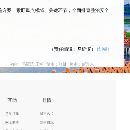
方案，紧盯重点领域、关键环节，全面排查整治安全
（责任编辑：马延滨）
[纠错]
初审：马延滨 王瀚
复审：张健
终审：彭景东
互动
县情
意见征集
城市名片
网上调查
梨树概况