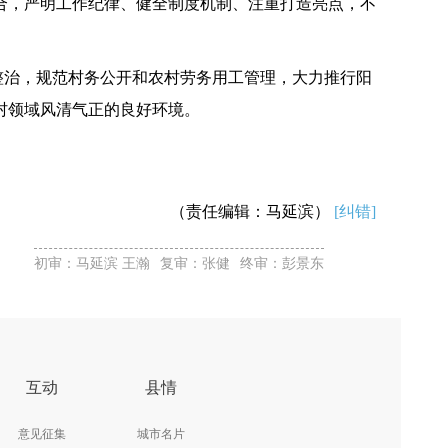
，严明工作纪律、健全制度机制、注重打造亮点，不
整治，规范村务公开和农村劳务用工管理，大力推行阳
村领域风清气正的良好环境。
（责任编辑：马延滨）
[纠错]
初审：马延滨 王瀚
复审：张健
终审：彭景东
互动
县情
意见征集
城市名片