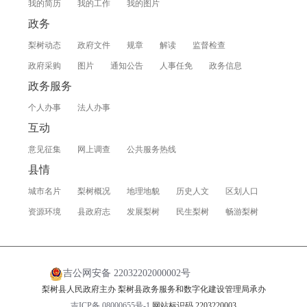
我的简历
我的工作
我的图片
政务
梨树动态
政府文件
规章
解读
监督检查
政府采购
图片
通知公告
人事任免
政务信息
政务服务
个人办事
法人办事
互动
意见征集
网上调查
公共服务热线
县情
城市名片
梨树概况
地理地貌
历史人文
区划人口
资源环境
县政府志
发展梨树
民生梨树
畅游梨树
吉公网安备 22032202000002号
梨树县人民政府主办 梨树县政务服务和数字化建设管理局承办
吉ICP备 08000655号-1
网站标识码 2203220003