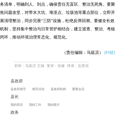
务清单，明确到人、到点，确保责任无盲区、整治无死角。要聚
焦问题攻坚，对带水大坑、堆沤点、垃圾池等重点部位，立即开
展清理整治，同步完善“三防”设施，杜绝反弹回潮。要健全长效
机制，坚持集中整治与日常管护相结合，建立巡查、整治、考核
闭环，推动环境治理常态化、规范化。
（责任编辑：马延滨）
[纠错]
初审：马延滨 王瀚
复审：张健
终审：彭景东
县政府
县政府领导
领导活动
县政府机构
重要会议
县长
我的简历
我的工作
我的图片
政务