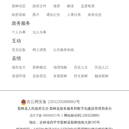
梨树动态
政府文件
规章
解读
监督检查
政府采购
图片
通知公告
人事任免
政务信息
政务服务
个人办事
法人办事
互动
意见征集
网上调查
公共服务热线
县情
城市名片
梨树概况
地理地貌
历史人文
区划人口
资源环境
县政府志
发展梨树
民生梨树
畅游梨树
吉公网安备 22032202000002号
梨树县人民政府主办 梨树县政务服务和数字化建设管理局承办
吉ICP备 08000655号-1
网站标识码 2203220003
地址：吉林省四平市梨树县梨树镇南大路195号