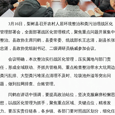
3月16日，梨树县召开农村人居环境整治和粪污治理战区化
管理部署会，全面部署战区化管理模式，聚焦重点问题开展集中
整治。县政协主席闫鹤，县委常委、统战部长王志清，副县长张
忠湛，县政协党组副书记、二级调研员杨威参加会议。
会议明确，本次整治实行战区化管理，压实属地与部门责
任，形成全域联动、齐抓共管格局。重点检查整治带水大坑周边
粪污乱排、大型粪污堆沤点清理不及时、垃圾池外溢等突出问
题，做到拉网排查、台账管理。
闫鹤在讲话中强调，要提高政治站位，坚决克服麻痹松懈思
想，以战区化管理为抓手，聚焦重点区域、关键点位，精准发
力。要压实责任链条，各乡镇、各部门要对照战区划分，细化任