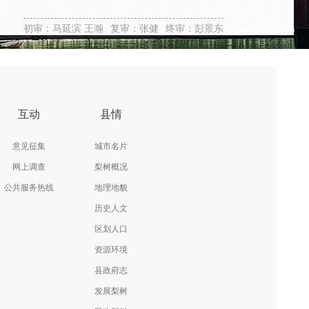
初审：马延滨 王瀚
复审：张健
终审：彭景东
互动
县情
意见征集
城市名片
网上调查
梨树概况
公共服务热线
地理地貌
历史人文
区划人口
资源环境
县政府志
发展梨树