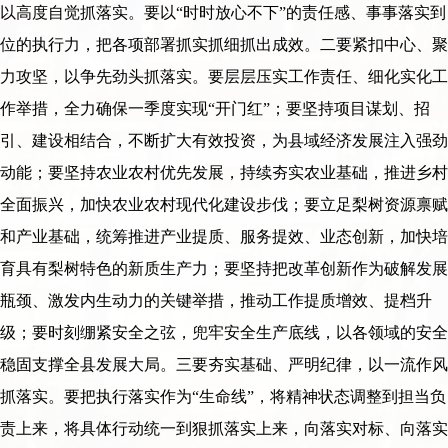
以高度自觉抓落实。要以“时时放心不下”的责任感、事事落实到
位的执行力，把各项部署抓实抓细抓出成效。二要紧扣中心、聚
力攻坚，以争先劲头抓落实。要层层压实工作责任、细化实化工
作举措，全力确保一季度实现“开门红”；要坚持项目谋划、招
引、建设相结合，不断扩大有效投资，为县域经济发展注入强劲
动能；要坚持农业农村优先发展，持续夯实农业基础，推进乡村
全面振兴，加快农业农村现代化建设步伐；要立足梨树资源禀赋
和产业基础，统筹推进产业提质、服务提效、业态创新，加快培
育具有梨树特色的新质生产力；要坚持把改革创新作为破解发展
瓶颈、激发内生动力的关键举措，推动工作提质增效、提档升
级；要时刻绷紧安全之弦，兜牢安全生产底线，以各领域的安全
稳固支撑全县发展大局。三要夯实基础、严明纪律，以一流作风
抓落实。要把执行落实作为“生命线”，将精神状态调整到担当负
责上来，将具体行动统一到狠抓落实上来，向落实对标、向落实