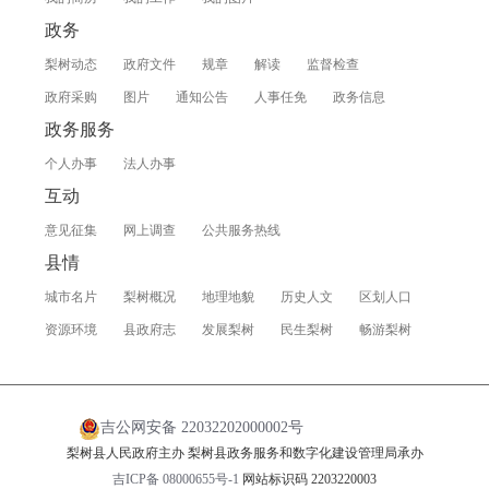
政务
梨树动态
政府文件
规章
解读
监督检查
政府采购
图片
通知公告
人事任免
政务信息
政务服务
个人办事
法人办事
互动
意见征集
网上调查
公共服务热线
县情
城市名片
梨树概况
地理地貌
历史人文
区划人口
资源环境
县政府志
发展梨树
民生梨树
畅游梨树
吉公网安备 22032202000002号
梨树县人民政府主办 梨树县政务服务和数字化建设管理局承办
吉ICP备 08000655号-1
网站标识码 2203220003