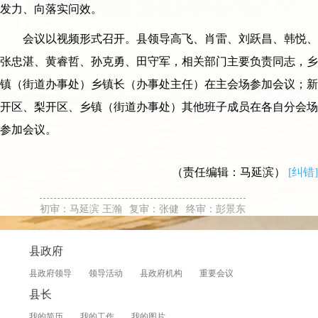
发力、向落实问效。
会议以视频形式召开。县领导高飞、肖雷、刘跃昌、韩悦、
张忠湛、黄睿哲、孙克勇、田守军，相关部门主要负责同志，乡
镇（街道办事处）乡镇长（办事处主任）在主会场参加会议；新
开区、梨开区、乡镇（街道办事处）其他班子成员在各自分会场
参加会议。
（责任编辑：马延滨）
[纠错]
初审：马延滨 王瀚
复审：张健
终审：彭景东
县政府
县政府领导
领导活动
县政府机构
重要会议
县长
我的简历
我的工作
我的图片