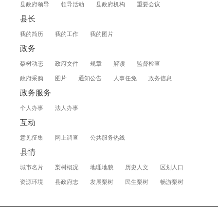
县政府领导
领导活动
县政府机构
重要会议
县长
我的简历
我的工作
我的图片
政务
梨树动态
政府文件
规章
解读
监督检查
政府采购
图片
通知公告
人事任免
政务信息
政务服务
个人办事
法人办事
互动
意见征集
网上调查
公共服务热线
县情
城市名片
梨树概况
地理地貌
历史人文
区划人口
资源环境
县政府志
发展梨树
民生梨树
畅游梨树