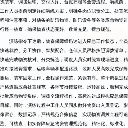
拣装车、调拨运输、交付入库、台账归档等全套流程。演练前，
工作人员提前制定详细演练方案，明确各岗位职责分工、处置流
程和注意事项，对储备的防汛物资、防汛设备等各类应急物资进
行逐一核查，确保物资状态完好、数量充足、摆放规范。
演练指令下达后，物资保障组迅速进入应急工作状态，全员
快速就位、分工协作、默契配合。仓储人员严格按照调拨清单，
快速完成物资核对、分类拣选；调度人员实时统筹现场进度，精
准对接物资需求、运输车辆和配送路线；装卸人员高效完成保障
搬运、装车固定工作，全程操作规范、紧张有序。整个调拨过程
严格遵循应急处置规范，各环节衔接紧密、运转高效，顺利完成
批量应急物资集结、调拨全流程操作，高标准达成模拟应急保障
目标。同时，演练过程中工作人员同步做好物资出入库登记、影
像留存、数据记录，严格规范台账信息，实现物资调拨全程可追
溯、可核查，切实保障应急物资管理规范化、精细化、标准化。