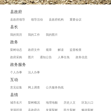
县政府
县政府领导
领导活动
县政府机构
重要会议
县长
我的简历
我的工作
我的图片
政务
梨树动态
政府文件
规章
解读
监督检查
政府采购
图片
通知公告
人事任免
政务信息
政务服务
个人办事
法人办事
互动
意见征集
网上调查
公共服务热线
县情
城市名片
梨树概况
地理地貌
历史人文
区划人口
资源环境
县政府志
发展梨树
民生梨树
畅游梨树