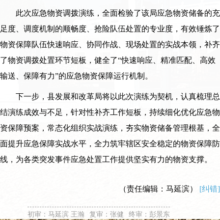
此次应急物资调拨演练，全面检验了该局应急物资储备的充
足度、调度机制的顺畅度、抢险队伍处置的专业度，有效锤炼了
物资保障队伍快速响应、协同作战、现场处置的实战本领，补齐
了物资调拨处置环节短板，健全了“快速响应、精准匹配、高效
输送、保障有力”的应急物资保障运行机制。
下一步，县发展和改革局将以此次演练为契机，认真梳理总
结演练成效与不足，针对性补齐工作短板，持续细化优化应急物
资保障预案，常态化组织实战演练，夯实物资储备管理根基，全
面提升应急保障实战水平，全力筑牢辖区安全稳定的物资保障防
线，为各类突发事件应急处置工作提供坚实有力的物资支撑。
（责任编辑：马延滨）
[纠错]
初审：马延滨 王瀚
复审：张健
终审：彭景东