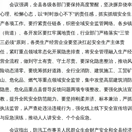
会议强调，全县各级各部门要保持高度警醒，坚决摒弃侥幸
心理、松懈心态，以“时时放心不下”的责任感，抓实抓细安全生
产各项工作。要拧紧责任链条，织密全域安全监管网络。各乡镇
（街道）、各开发区要扛牢属地责任，行业部门严格落实“三管
三必须”原则，各类生产经营企业要坚决扛起安全生产主体责
任，紧盯重点领域常态化开展隐患排查，将安全管理融入生产经
营全流程，做到守土有责、守土尽责。要深化隐患整治，推动风
险动态清零。要统筹抓好道路、全行业消防、建筑施工、工贸矿
山、危化品、燃气等重点领域安全监管，集中攻坚高层建筑消防
隐患、危化品重点县督导反馈问题两项专项整改。要强化执法宣
教，提升全民安全防范能力。要坚持刚柔并济、标本兼治，严抓
执法监管，从严查处违法违规行为，强化线上线下安全宣传培训
与应急演练，推动人人讲安全、个个会应急。
会议指出，防汛工作事关人民群众生命财产安全和全县经济