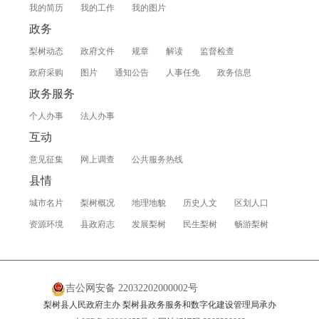
我的简历
我的工作
我的图片
政务
梨树动态
政府文件
规章
解读
监督检查
政府采购
图片
通知公告
人事任免
政务信息
政务服务
个人办事
法人办事
互动
意见征集
网上调查
公共服务热线
县情
城市名片
梨树概况
地理地貌
历史人文
区划人口
资源环境
县政府志
发展梨树
民生梨树
畅游梨树
吉公网安备 22032202000002号
梨树县人民政府主办 梨树县政务服务和数字化建设管理局承办