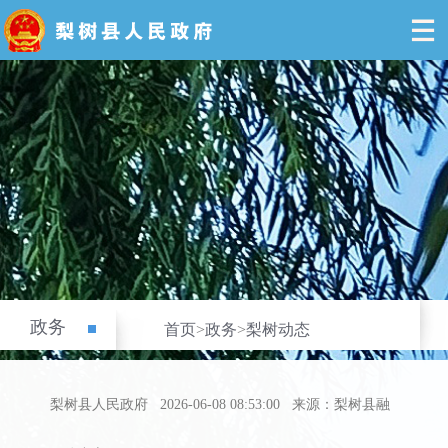
政务
首页
>
政务
>
梨树动态
梨树县人民政府
2026-06-08 08:53:00
来源：梨树县融