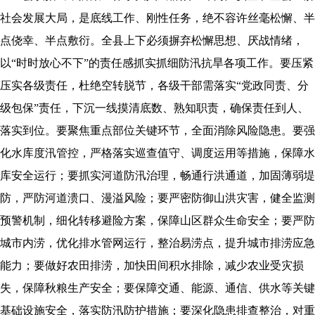
社会发展大局，是底线工作、刚性任务，绝不容许丝毫松懈、半
点侥幸、半点敷衍。全县上下必须摒弃松懈思想、厌战情绪，
以“时时放心不下”的责任感抓实抓细防汛抗旱各项工作。要压紧
压实各级责任，杜绝空转脱节，各级干部需落实“党政同责、分
级包保”责任，下沉一线摸清底数、熟知职责，确保责任到人、
落实到位。要聚焦重点部位关键环节，全面消除风险隐患。要强
化水库度汛管控，严格落实巡查值守、调度运用等措施，保障水
库安全运行；要抓实河道防汛治理，畅通行洪通道，加固薄弱堤
防，严防河道溃口、漫溢风险；要严密防御山洪灾害，健全监测
预警机制，细化转移避险方案，保障山区群众生命安全；要严防
城市内涝，优化排水管网运行，整治易涝点，提升城市排涝应急
能力；要做好农田排涝，加快田间积水排除，减少农业受灾损
失，保障秋粮生产安全；要保障交通、能源、通信、供水等关键
基础设施安全，落实防汛防护措施；要深化隐患排查整治，对重