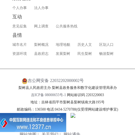
个人办事
法人办事
互动
意见征集
网上调查
公共服务热线
县情
城市名片
梨树概况
地理地貌
历史人文
区划人口
资源环境
县政府志
发展梨树
民生梨树
畅游梨树
吉公网安备 22032202000002号
梨树县人民政府主办 梨树县政务服务和数字化建设管理局承办
吉ICP备 08000655号-1
网站标识码 2203220003
地址：吉林省四平市梨树县梨树镇南大路195号
邮政编码：136500 电话:0434-5270788(仅受理网站建设维护事宜)
网站地图
|
关于我们
|
网站通告