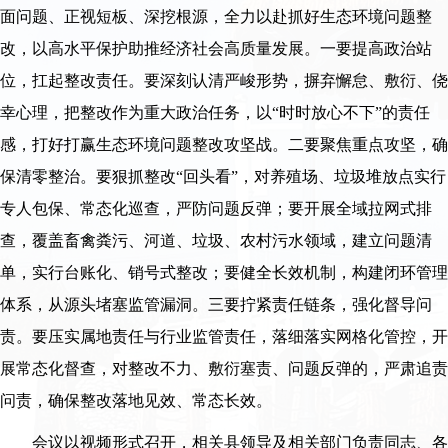
面问题、正视短板、深挖根源，全力以赴抓好生态环境问题整
改，以高水平保护助推经济社会高质量发展。一要提高政治站
位，扛起整改责任。要深刻认清严峻形势，摒弃懈怠、敷衍、侥
幸心理，把整改作为重大政治任务，以“时时放心不下”的责任
感，打好打赢生态环境问题整改攻坚战。二要聚焦重点攻坚，确
保清零整治。要狠抓整改“回头看”，对养殖场、垃圾堆放点实行
专人包保、常态化巡查，严防问题反弹；要开展全域拉网式排
查，覆盖畜禽粪污、河道、垃圾、农村污水领域，建立问题清
单，实行台账化、销号式整改；要健全长效机制，构建闭环管理
体系，从源头堵塞监管漏洞。三要拧紧责任链条，强化督导问
责。要压实属地责任与行业监管责任，落细落实网格化管控，开
展常态化督查，对整改不力、敷衍塞责、问题反弹的，严肃追责
问责，确保整改落地见效、常态长效。
会议以视频形式召开，相关县领导及相关部门负责同志、各