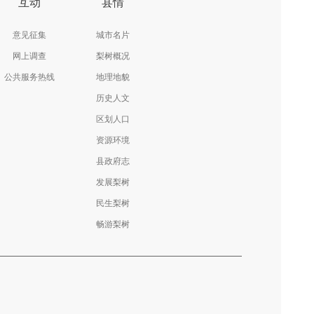
互动
县情
意见征集
城市名片
网上调查
梨树概况
公共服务热线
地理地貌
历史人文
区划人口
资源环境
县政府志
发展梨树
民生梨树
畅游梨树