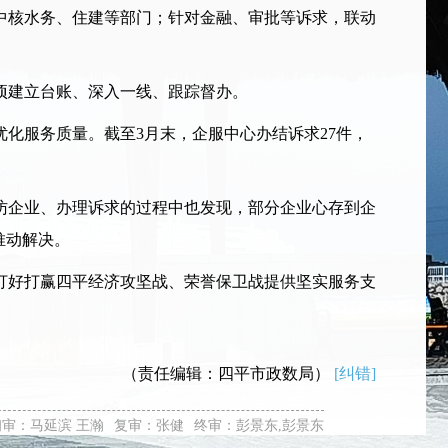
核水务、住建等部门；针对金融、审批等诉求，联动
项建立台账、深入一线、跟踪督办。
服务质量。截至3月末，企服中心办结诉求27件，
企业、办理诉求的过程中也发现，部分企业心存到企
推动解决。
好打赢四平经济攻坚战、荣誉保卫战提供坚实服务支
（责任编辑：四平市政数局）
[纠错]
初审：马延滨 王瀚
复审：张健
终审：彭景东,彭景东