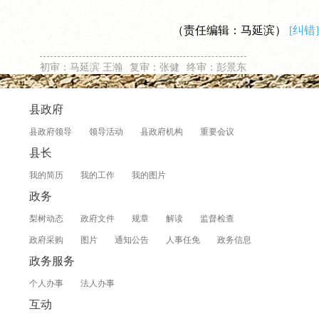
（责任编辑：马延滨）
[纠错]
初审：马延滨 王瀚
复审：张健
终审：彭景东
县政府
县政府领导
领导活动
县政府机构
重要会议
县长
我的简历
我的工作
我的图片
政务
梨树动态
政府文件
规章
解读
监督检查
政府采购
图片
通知公告
人事任免
政务信息
政务服务
个人办事
法人办事
互动