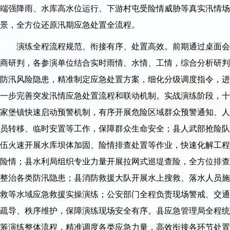
端强降雨、水库高水位运行、下游村屯受险情威胁等真实汛情场
景，全方位还原汛期应急处置全流程。
演练全程流程规范、衔接有序、处置高效。前期通过桌面会
商研判，各参演单位结合实时雨情、水情、工情，综合分析研判
防汛风险隐患，精准制定应急处置方案，细化分级调度指令，进
一步完善突发汛情应急处置流程和联动机制。实战演练阶段，十
家堡镇快速启动预警机制，有序开展危险区域群众预警通知、人
员转移、临时安置等工作，保障群众生命安全；县人武部抢险队
伍火速开展水库坝体加固、险情排查处置等作业，快速化解工程
险情；县水利局组织专业力量开展拉网式巡堤查险，全方位排查
整治各类防汛隐患；县消防救援大队开展水上搜救、落水人员施
救等水域应急救援实操演练；公安部门全程负责现场警戒、交通
疏导、秩序维护，保障演练现场安全有序。县应急管理局全程统
筹演练整体流程，精准调度各类应急力量，高效衔接各环节处置