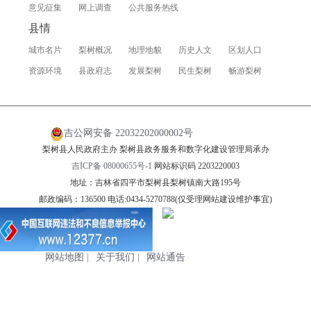
意见征集
网上调查
公共服务热线
县情
城市名片
梨树概况
地理地貌
历史人文
区划人口
资源环境
县政府志
发展梨树
民生梨树
畅游梨树
吉公网安备 22032202000002号
梨树县人民政府主办 梨树县政务服务和数字化建设管理局承办
吉ICP备 08000655号-1
网站标识码 2203220003
地址：吉林省四平市梨树县梨树镇南大路195号
邮政编码：136500 电话:0434-5270788(仅受理网站建设维护事宜)
网站地图
|
关于我们
|
网站通告