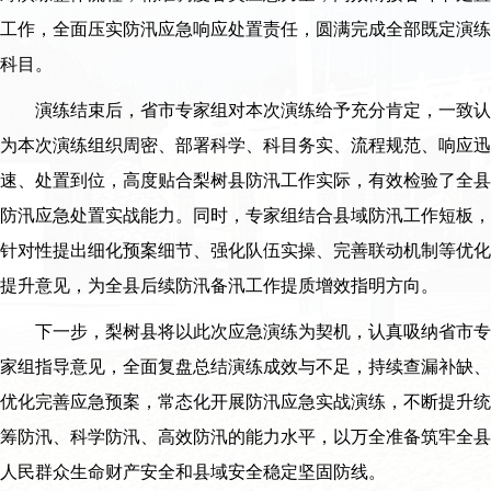
工作，全面压实防汛应急响应处置责任，圆满完成全部既定演练
科目。
演练结束后，省市专家组对本次演练给予充分肯定，一致认
为本次演练组织周密、部署科学、科目务实、流程规范、响应迅
速、处置到位，高度贴合梨树县防汛工作实际，有效检验了全县
防汛应急处置实战能力。同时，专家组结合县域防汛工作短板，
针对性提出细化预案细节、强化队伍实操、完善联动机制等优化
提升意见，为全县后续防汛备汛工作提质增效指明方向。
下一步，梨树县将以此次应急演练为契机，认真吸纳省市专
家组指导意见，全面复盘总结演练成效与不足，持续查漏补缺、
优化完善应急预案，常态化开展防汛应急实战演练，不断提升统
筹防汛、科学防汛、高效防汛的能力水平，以万全准备筑牢全县
人民群众生命财产安全和县域安全稳定坚固防线。