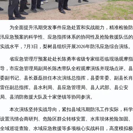
为全面提升汛期突发事件应急处置和实战能力，精准检验防
汛应急预案的科学性、应急指挥体系的协同性及抢险救援队伍的
实战水平，7月3日，梨树县组织开展2026年防汛应急综合演练。
省应急管理厅预案处处长陈勇率省级专家组莅临现场观摩指
导，市应急管理局副局长陈杰带队全程观摩演练并现场点评。县
委副书记、县长聂磊担任本次演练总指挥，县委常委、副县长肖
雷任副总指挥。县水利局、县应急管理局、县人武部、县公安
局、县消防救援大队及十家堡镇等协同参演。
本次演练坚持实战导向，紧扣县域汛期防汛工作实际，科学
设置汛情会商研判、危险区群众转移安置、水库坝体抢险加固、
全域巡堤查险、水域应急救援等多项核心实战科目，高度模拟极