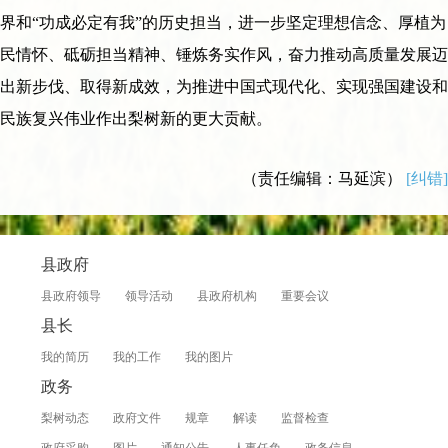
界和“功成必定有我”的历史担当，进一步坚定理想信念、厚植为
民情怀、砥砺担当精神、锤炼务实作风，奋力推动高质量发展迈
出新步伐、取得新成效，为推进中国式现代化、实现强国建设和
民族复兴伟业作出梨树新的更大贡献。
（责任编辑：马延滨）
[纠错]
县政府
县政府领导
领导活动
县政府机构
重要会议
县长
我的简历
我的工作
我的图片
政务
梨树动态
政府文件
规章
解读
监督检查
政府采购
图片
通知公告
人事任免
政务信息