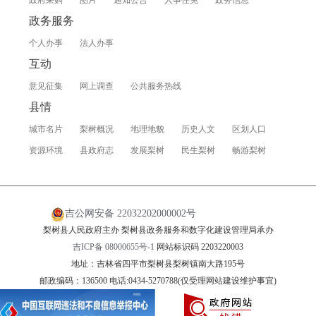
政务服务
个人办事
法人办事
互动
意见征集
网上调查
公共服务热线
县情
城市名片
梨树概况
地理地貌
历史人文
区划人口
资源环境
县政府志
发展梨树
民生梨树
畅游梨树
吉公网安备 22032202000002号
梨树县人民政府主办 梨树县政务服务和数字化建设管理局承办
吉ICP备 08000655号-1
网站标识码 2203220003
地址：吉林省四平市梨树县梨树镇南大路195号
邮政编码：136500 电话:0434-5270788(仅受理网站建设维护事宜)