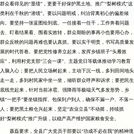
群众看得见的“显绩”，更要干好保护黑土地、推广“梨树模式”这
类利在千秋的“潜绩”。要以问题明戒，纠治背离初心的偏差倾
向。要坚持一张蓝图绘到底、一任接着一任干，工作奔着问题
去、盯着结果看、围着实效转，群众期盼的事再小也要用心办，
群众反映的问题再难也要认真抓。要以实干明责，书写高质量发
展的时代答卷。要把党性修养立起来，发挥乡镇班子“头雁效
应”，利用村党支部“三会一课”、主题党日等载体推动学习教育
入脑入心；要把人民立场树起来，主动下沉一线，多到田间地头
走一走，多到村民家中坐一坐，倾听群众呼声和诉求；要把民生
底线兜起来，针对当前冰雹、强降雨等极端天气多发形势，乡
镇“一把手”要坐镇指挥、包保到户到人，确保不漏一户、不落一
人；要把黑土粮仓兴起来，坚定“农业立县”不动摇，持续抓
好“梨树模式”推广升级，以稳产高产维护国家粮食安全。
聂磊要求，全县广大党员干部要以“功成不必在我”的精神境