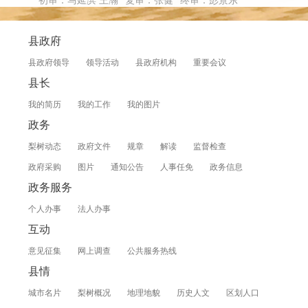
初审：马延滨 王瀚
复审：张健
终审：彭景东
县政府
县政府领导
领导活动
县政府机构
重要会议
县长
我的简历
我的工作
我的图片
政务
梨树动态
政府文件
规章
解读
监督检查
政府采购
图片
通知公告
人事任免
政务信息
政务服务
个人办事
法人办事
互动
意见征集
网上调查
公共服务热线
县情
城市名片
梨树概况
地理地貌
历史人文
区划人口