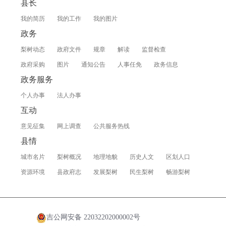
县长
我的简历
我的工作
我的图片
政务
梨树动态
政府文件
规章
解读
监督检查
政府采购
图片
通知公告
人事任免
政务信息
政务服务
个人办事
法人办事
互动
意见征集
网上调查
公共服务热线
县情
城市名片
梨树概况
地理地貌
历史人文
区划人口
资源环境
县政府志
发展梨树
民生梨树
畅游梨树
吉公网安备 22032202000002号