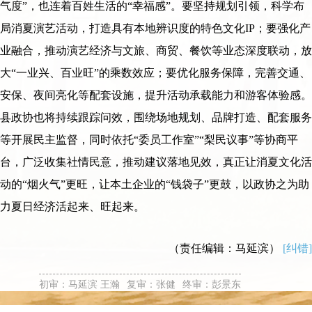
气度”，也连着百姓生活的“幸福感”。要坚持规划引领，科学布
局消夏演艺活动，打造具有本地辨识度的特色文化IP；要强化产
业融合，推动演艺经济与文旅、商贸、餐饮等业态深度联动，放
大“一业兴、百业旺”的乘数效应；要优化服务保障，完善交通、
安保、夜间亮化等配套设施，提升活动承载能力和游客体验感。
县政协也将持续跟踪问效，围绕场地规划、品牌打造、配套服务
等开展民主监督，同时依托“委员工作室”“梨民议事”等协商平
台，广泛收集社情民意，推动建议落地见效，真正让消夏文化活
动的“烟火气”更旺，让本土企业的“钱袋子”更鼓，以政协之为助
力夏日经济活起来、旺起来。
（责任编辑：马延滨）
[纠错]
初审：马延滨 王瀚
复审：张健
终审：彭景东