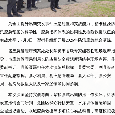
为全面提升汛期突发事件应急处置和实战能力，精准检验防
汛应急预案的科学性、应急指挥体系的协同性及抢险救援队伍的
实战水平，7月3日，梨树县组织开展2026年防汛应急综合演练。
省应急管理厅预案处处长陈勇率省级专家组莅临现场观摩指
导，市应急管理局副局长陈杰带队全程观摩演练并现场点评。县
委副书记、县长聂磊担任本次演练总指挥，县委常委、副县长肖
雷任副总指挥。县水利局、县应急管理局、县人武部、县公安
局、县消防救援大队及十家堡镇等协同参演。
本次演练坚持实战导向，紧扣县域汛期防汛工作实际，科学
设置汛情会商研判、危险区群众转移安置、水库坝体抢险加固、
全域巡堤查险、水域应急救援等多项核心实战科目，高度模拟极