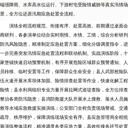
端强降雨、水库高水位运行、下游村屯受险情威胁等真实汛情场
景，全方位还原汛期应急处置全流程。
演练全程流程规范、衔接有序、处置高效。前期通过桌面会
商研判，各参演单位结合实时雨情、水情、工情，综合分析研判
防汛风险隐患，精准制定应急处置方案，细化分级调度指令，进
一步完善突发汛情应急处置流程和联动机制。实战演练阶段，十
家堡镇快速启动预警机制，有序开展危险区域群众预警通知、人
员转移、临时安置等工作，保障群众生命安全；县人武部抢险队
伍火速开展水库坝体加固、险情排查处置等作业，快速化解工程
险情；县水利局组织专业力量开展拉网式巡堤查险，全方位排查
整治各类防汛隐患；县消防救援大队开展水上搜救、落水人员施
救等水域应急救援实操演练；公安部门全程负责现场警戒、交通
疏导、秩序维护，保障演练现场安全有序。县应急管理局全程统
筹演练整体流程，精准调度各类应急力量，高效衔接各环节处置