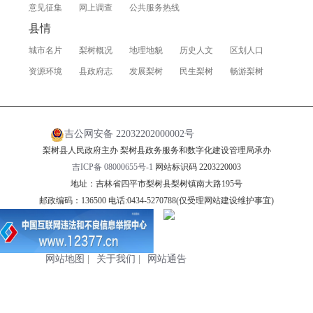
意见征集
网上调查
公共服务热线
县情
城市名片
梨树概况
地理地貌
历史人文
区划人口
资源环境
县政府志
发展梨树
民生梨树
畅游梨树
吉公网安备 22032202000002号
梨树县人民政府主办 梨树县政务服务和数字化建设管理局承办
吉ICP备 08000655号-1
网站标识码 2203220003
地址：吉林省四平市梨树县梨树镇南大路195号
邮政编码：136500 电话:0434-5270788(仅受理网站建设维护事宜)
网站地图
|
关于我们
|
网站通告