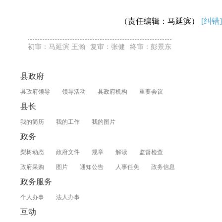
（责任编辑：马延滨）
[纠错]
初审：马延滨 王瀚
复审：张健
终审：彭景东
县政府
县政府领导
领导活动
县政府机构
重要会议
县长
我的简历
我的工作
我的图片
政务
梨树动态
政府文件
规章
解读
监督检查
政府采购
图片
通知公告
人事任免
政务信息
政务服务
个人办事
法人办事
互动