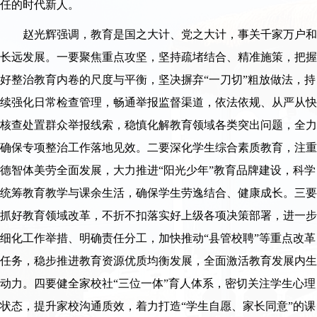
任的时代新人。
赵光辉强调，教育是国之大计、党之大计，事关千家万户和
长远发展。一要聚焦重点攻坚，坚持疏堵结合、精准施策，把握
好整治教育内卷的尺度与平衡，坚决摒弃“一刀切”粗放做法，持
续强化日常检查管理，畅通举报监督渠道，依法依规、从严从快
核查处置群众举报线索，稳慎化解教育领域各类突出问题，全力
确保专项整治工作落地见效。二要深化学生综合素质教育，注重
德智体美劳全面发展，大力推进“阳光少年”教育品牌建设，科学
统筹教育教学与课余生活，确保学生劳逸结合、健康成长。三要
抓好教育领域改革，不折不扣落实好上级各项决策部署，进一步
细化工作举措、明确责任分工，加快推动“县管校聘”等重点改革
任务，稳步推进教育资源优质均衡发展，全面激活教育发展内生
动力。四要健全家校社“三位一体”育人体系，密切关注学生心理
状态，提升家校沟通质效，着力打造“学生自愿、家长同意”的课