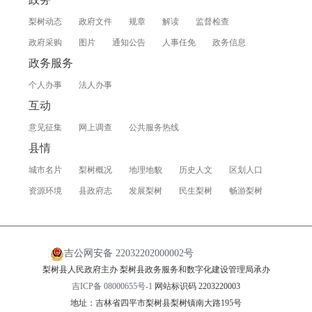
梨树动态
政府文件
规章
解读
监督检查
政府采购
图片
通知公告
人事任免
政务信息
政务服务
个人办事
法人办事
互动
意见征集
网上调查
公共服务热线
县情
城市名片
梨树概况
地理地貌
历史人文
区划人口
资源环境
县政府志
发展梨树
民生梨树
畅游梨树
吉公网安备 22032202000002号
梨树县人民政府主办 梨树县政务服务和数字化建设管理局承办
吉ICP备 08000655号-1
网站标识码 2203220003
地址：吉林省四平市梨树县梨树镇南大路195号