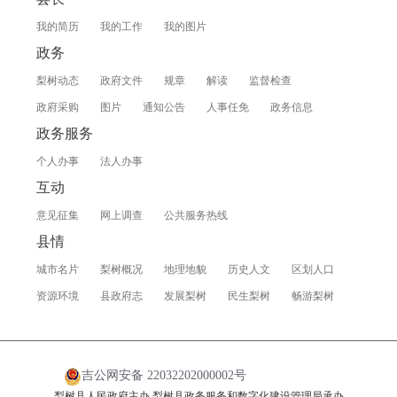
我的简历
我的工作
我的图片
政务
梨树动态
政府文件
规章
解读
监督检查
政府采购
图片
通知公告
人事任免
政务信息
政务服务
个人办事
法人办事
互动
意见征集
网上调查
公共服务热线
县情
城市名片
梨树概况
地理地貌
历史人文
区划人口
资源环境
县政府志
发展梨树
民生梨树
畅游梨树
吉公网安备 22032202000002号
梨树县人民政府主办 梨树县政务服务和数字化建设管理局承办