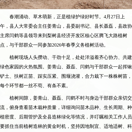
春潮涌动、草木萌新，正是植绿护绿好时节。4月27日上
午，县人大常委会主任姜青山，县委副书记、县长聂磊，县政协
主席闫鹤等县领导来到梨树县经济开发区核心区腾飞大路植树
点，与干部群众一同参加2026年春季义务植树活动。
植树现场人头攒动、干劲十足，处处洋溢着齐心协力、共建
绿色家园的火热氛围。姜青山、聂磊、闫鹤与干部群众一起挥锹
铲土、扶树正苗、踩实压紧、围堰浇灌，合力栽下一株株树苗，
每个环节都一丝不苟、有条不紊。
植树间隙，姜青山、聂磊、闫鹤不时与身边干部群众亲切交
流，俯身查看苗木栽种质量，详细询问苗木品种、生长周期、种
植密度、后期管护及全县造林绿化等情况，并叮嘱相关工作人员
要抓住当前植树造林的黄金时机，坚持因地制宜、适地适树、科