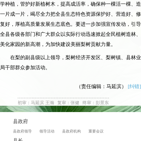
学种植，管护好新植树木，提高成活率，确保种一棵活一棵、造
一片成一片，竭尽全力把全县生态特色资源保护好、营造好、修
复好，厚植高质量发展生态底色。要进一步加强宣传发动，引导
全县各级各部门和广大群众以实际行动迅速掀起全民植树造林、
美化家园的新高潮，为加快建设美丽梨树贡献力量。
在梨的副县级以上领导，梨树经济开发区、梨树镇、县林业
局干部群众参加活动。
（责任编辑：马延滨）
[纠错]
初审：马延滨 王瀚
复审：张健
终审：彭景东
县政府
县政府领导
领导活动
县政府机构
重要会议
县长