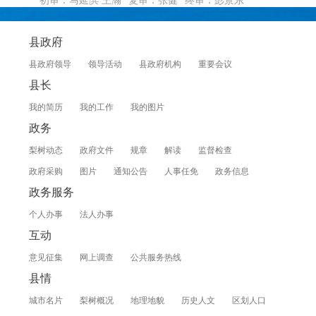
初审：马延滨 王瀚
复审：张健
终审：彭景东
县政府
县政府领导
领导活动
县政府机构
重要会议
县长
我的简历
我的工作
我的图片
政务
梨树动态
政府文件
规章
解读
监督检查
政府采购
图片
通知公告
人事任免
政务信息
政务服务
个人办事
法人办事
互动
意见征集
网上调查
公共服务热线
县情
城市名片
梨树概况
地理地貌
历史人文
区划人口