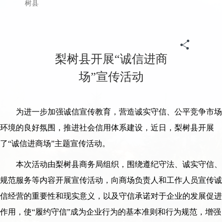
首页
>
政务
>
归档专题
>
《信用中国(吉林梨树)》
>
信用动态
树县
梨树县开展“诚信进商
场”宣传活动
为进一步加强诚信宣传教育，营造诚实守信、公平竞争市场
环境的良好氛围，推进社会信用体系建设，近日，梨树县开展
了“诚信进商场”主题宣传活动。
本次活动由梨树县商务局组织，围绕遵纪守法、诚实守信、
规范服务等内容开展宣传活动，向商场负责人和工作人员宣传诚
信经营的重要性和现实意义，以及守信承诺对于企业的发展促进
作用，使“履约守信”成为企业行为的基本准则和行为规范，增强