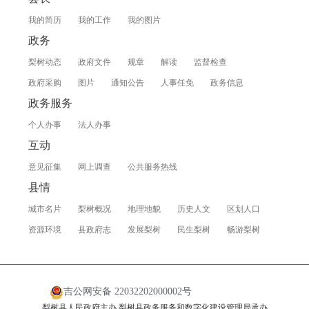
我的简历
我的工作
我的图片
政务
梨树动态
政府文件
规章
解读
监督检查
政府采购
图片
通知公告
人事任免
政务信息
政务服务
个人办事
法人办事
互动
意见征集
网上调查
公共服务热线
县情
城市名片
梨树概况
地理地貌
历史人文
区划人口
资源环境
县政府志
发展梨树
民生梨树
畅游梨树
吉公网安备 22032202000002号
梨树县人民政府主办 梨树县政务服务和数字化建设管理局承办