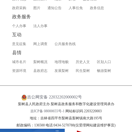
政府采购
图片
通知公告
人事任免
政务信息
政务服务
个人办事
法人办事
互动
意见征集
网上调查
公共服务热线
县情
城市名片
梨树概况
地理地貌
历史人文
区划人口
资源环境
县政府志
发展梨树
民生梨树
畅游梨树
吉公网安备 22032202000002号
梨树县人民政府主办 梨树县政务服务和数字化建设管理局承办
吉ICP备 08000655号-1
网站标识码 2203220003
地址：吉林省四平市梨树县梨树镇南大路195号
邮政编码：136500 电话:0434-5270788(仅受理网站建设维护事宜)