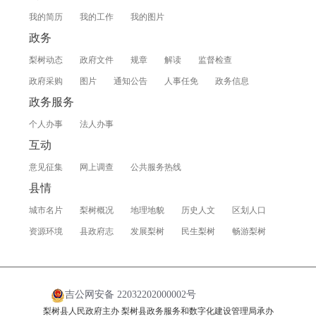
我的简历
我的工作
我的图片
政务
梨树动态
政府文件
规章
解读
监督检查
政府采购
图片
通知公告
人事任免
政务信息
政务服务
个人办事
法人办事
互动
意见征集
网上调查
公共服务热线
县情
城市名片
梨树概况
地理地貌
历史人文
区划人口
资源环境
县政府志
发展梨树
民生梨树
畅游梨树
吉公网安备 22032202000002号
梨树县人民政府主办 梨树县政务服务和数字化建设管理局承办