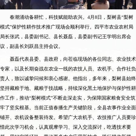
春潮涌动备耕忙，科技赋能助农兴。4月8日，梨树县“梨树
模式”保护性耕作技术推广现场会顺利举行。四平市农业农村局
局长张武，县委副书记、县长聂磊，县委副书记王学明出席会
议，副县长刘跃昌主持会议。
聂磊代表县委、县政府，向莅临现场的各位同志、农业技术
专家，以及长期奋战在农业一线的农技人员、农机手、合作社负
责人，致以诚挚问候和衷心感谢。他指出，多年来，梨树县始终
坚持藏粮于地、藏粮于技战略，持续深化黑土地保护与保护性耕
作工作，推动“梨树模式”不断走深走实，为保障国家粮食安全筑
牢了坚实根基。当前正值春播生产关键阶段，全县农事作业全面
铺开、农机设备整装待发。希望广大农机手、农技推广人员要珍
惜此次学习机会，认真观摩学习、深入交流探讨，吃透技术要