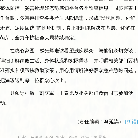
整体防控，妥善处理好态势感知平台各类预警信息，同步完善工
作台账，多渠道排查各类矛盾风险隐患，形成“发现问题、化解
矛盾、定期回访”的闭环机制，真正把问题解决在基层、化解在
萌芽，全力守护社会大局持续稳定。
在惠心家园，赵光辉走访看望残疾群众，与他们亲切交谈，
详细了解家庭生活、身体状况和实际需求，并叮嘱相关部门要精
准落实各项帮扶救助政策，用心用情解决好群众急难愁盼问题，
把温暖送到每一位群众心坎上。
县领导杜敏、刘立军、王春光及相关部门负责同志参加活
动。
（责任编辑：马延滨）
[纠错]
初审：马延滨 王瀚
复审：张健
终审：彭景东