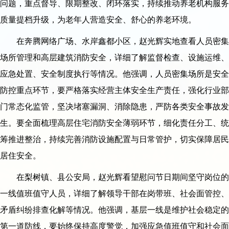
问题，重点督导、限期整改、闭环落实，持续推动养老机构服务
质量提档升级，为老年人营造安全、舒心的养老环境。
在奔腾网络广场、水岸鑫都小区，赵光辉实地查看人员密集
场所管理和高层建筑消防安全，详细了解监督检查、设施运维、
应急处置、安全制度执行等情况。他强调，人员密集场所是安全
防控重点环节，要严格落实经营主体安全生产责任，强化行业部
门常态化监管，坚决堵塞漏洞、消除隐患，严防各类安全事故发
生。要全面梳理高层住宅消防安全薄弱环节，细化责任分工、统
筹推进整治，持续完善消防设施配置与日常管护，切实保障居民
居住安全。
在梨树镇、县公安局，赵光辉看望慰问节日期间坚守岗位的
一线值班值守人员，详细了解领导干部在岗带班、社会面管控、
矛盾纠纷排查化解等情况。他强调，基层一线是维护社会稳定的
第一道防线，要始终保持高度警觉，加强应急值班值守和社会面