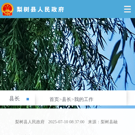
县长
首页
>
县长
>
我的工作
梨树县人民政府
2025-07-10 08:37:00
来源：梨树县融