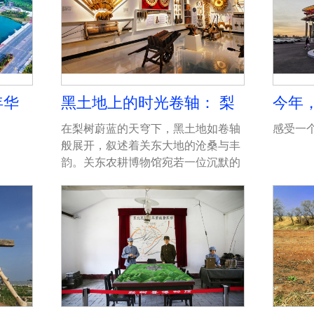
年华
黑土地上的时光卷轴： 梨
今年
树关东农耕文化掠影
树！
在梨树蔚蓝的天穹下，黑土地如卷轴
感受一
般展开，叙述着关东大地的沧桑与丰
韵。关东农耕博物馆宛若一位沉默的
诗人，伫立于蔡家镇的肥沃黑土之
上。博物馆始建于2016年，由时任蔡
家镇党委书记王志清领衔，百名镇机
关干部携手打造，旨在传承和弘扬深
厚的关东农耕文化。改陈后的博物馆
共有10个展馆，分别为5个综合展馆
和5个专业展馆，它们分别从生产、
生活、民俗、文化和艺术等多个维
度，全方位展现关东人的智慧和岁月