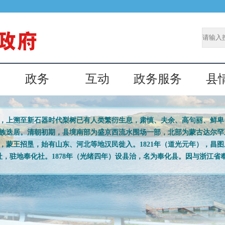
政务
互动
政务服务
县
上溯至新石器时代梨树已有人类繁衍生息，肃慎、夫余、高句丽、鲜卑
族迭居。清朝初期，县境南部为盛京西流水围场一部，北部为蒙古达尔罕
），蒙王招垦，始有山东、河北等地汉民徙入。1821年（道光元年），昌
社，驻地奉化社。1878年（光绪四年）设县治，名为奉化县。因与浙江省