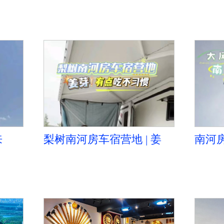
来
梨树南河房车宿营地 | 姜
南河
芽！有点吃不习惯
法