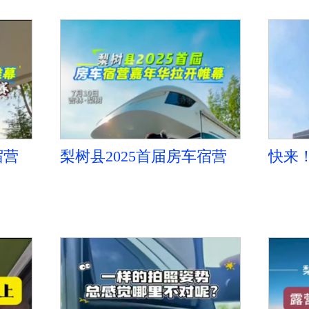
宿营
梨树县2025首届房车宿营
快来！
比赛
嘉年华拉开帷幕！
车宿
快来！
车宿