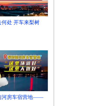
去何处 开车来梨树
梨树南河房车宿营地
南河房车宿营地——
环境好 这里人也好