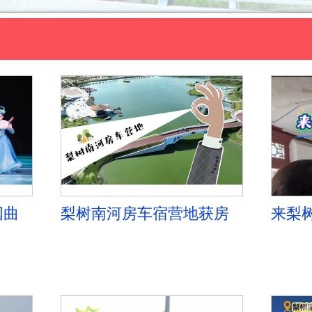
国曲
梨树南河房车宿营地获房
来梨
事
车车主好评
方带