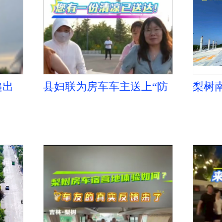
递出
县妇联为房车车主送上“防
梨树
暑礼包”