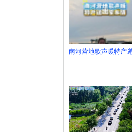
南河营地歌声暖特产
家乡情