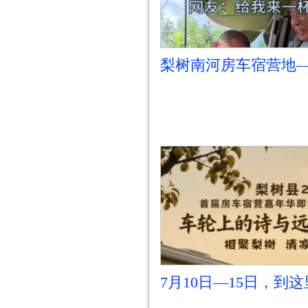
梨树南河房车宿营地
房车停稳 绿豆汤端上
7月10日—15日，到
受车轮上的诗与远方