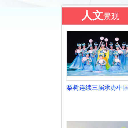
人文
景观
梨树连续三届承办中
艺牡丹奖北方鼓曲赛