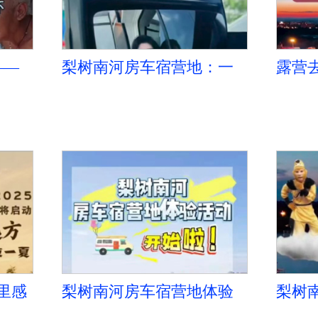
——
梨树南河房车宿营地：一
露营
样的拍照姿势 总感觉哪里
——
不对呢？
这里感
梨树南河房车宿营地体验
梨树
活动开始啦！
这里