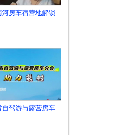
南河房车宿营地解锁
味！来尝一尝嘎嘎香
树烤苞米
省自驾游与露营房车
助力梨树，车友签名
福