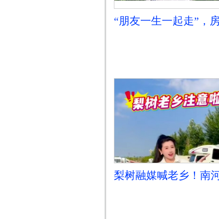
“朋友一生一起走”，
旅开拔啦
梨树融媒喊老乡！南
车宿营地这份“待客之
查收