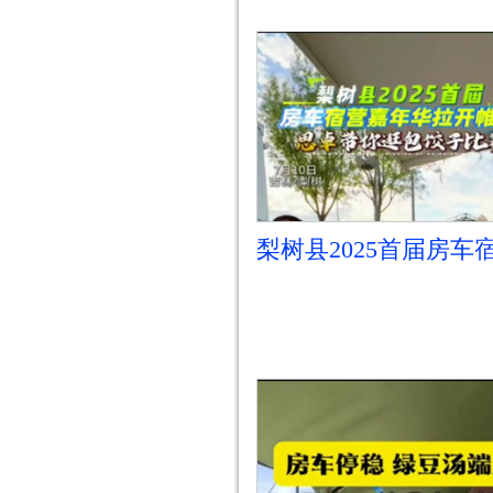
梨树县2025首届房车
地嘉年华——包饺子