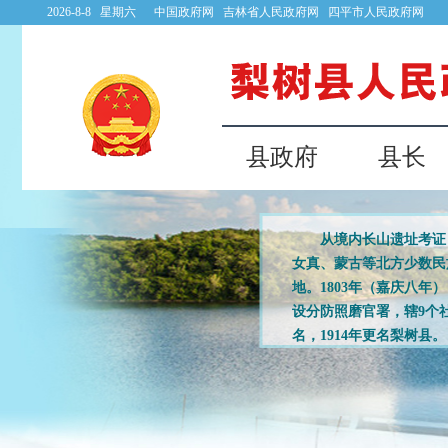
2026-8-8 星期六
中国政府网
吉林省人民政府网
四平市人民政府网
县政府
县长
从境内长山遗址考证，
女真、蒙古等北方少数民
地。1803年（嘉庆八年
设分防照磨官署，辖9个
名，1914年更名梨树县。