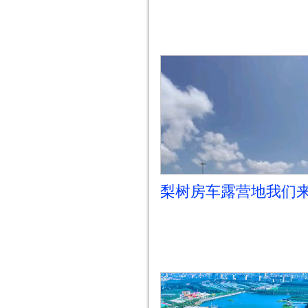
梨树房车露营地我们
啦！