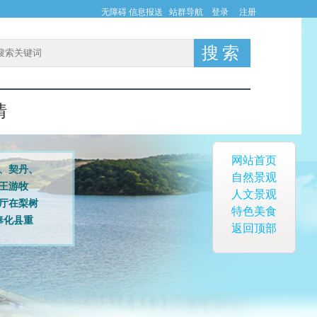
无障碍
信息报送
站群导航
登录
注册
情
网站首页
、契丹、
自然景观
王游牧
人文景观
图厅在梨树
特色美食
奉化县重
返回顶部