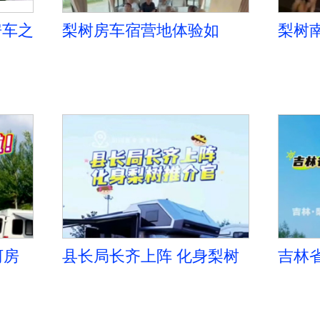
房车之
梨树房车宿营地体验如
梨树
何？车主的真实反馈来了
新美
的梨
河房
县长局长齐上阵 化身梨树
吉林
道”请
推介官#开着房车游梨树
分会
送祝