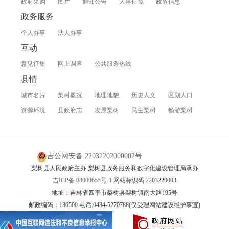
政府采购
图片
通知公告
人事任免
政务信息
政务服务
个人办事
法人办事
互动
意见征集
网上调查
公共服务热线
县情
城市名片
梨树概况
地理地貌
历史人文
区划人口
资源环境
县政府志
发展梨树
民生梨树
畅游梨树
吉公网安备 22032202000002号
梨树县人民政府主办 梨树县政务服务和数字化建设管理局承办
吉ICP备 08000655号-1
网站标识码 2203220003
地址：吉林省四平市梨树县梨树镇南大路195号
邮政编码：136500 电话:0434-5270788(仅受理网站建设维护事宜)