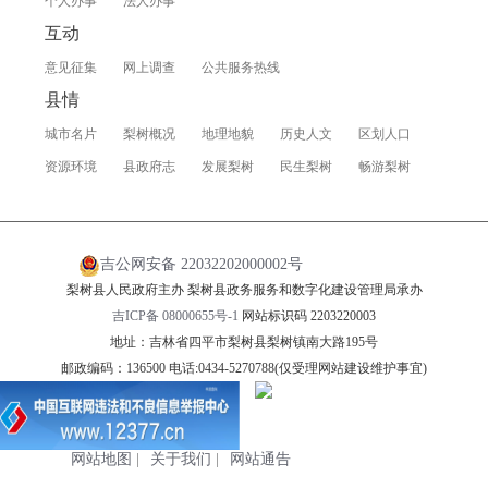
个人办事
法人办事
互动
意见征集
网上调查
公共服务热线
县情
城市名片
梨树概况
地理地貌
历史人文
区划人口
资源环境
县政府志
发展梨树
民生梨树
畅游梨树
吉公网安备 22032202000002号
梨树县人民政府主办 梨树县政务服务和数字化建设管理局承办
吉ICP备 08000655号-1
网站标识码 2203220003
地址：吉林省四平市梨树县梨树镇南大路195号
邮政编码：136500 电话:0434-5270788(仅受理网站建设维护事宜)
网站地图
|
关于我们
|
网站通告