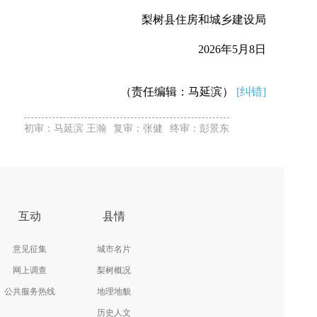
梨树县住房和城乡建设局
2026年5月8日
（责任编辑：马延滨）
[纠错]
初审：马延滨 王瀚
复审：张健
终审：彭景东
互动
县情
意见征集
城市名片
网上调查
梨树概况
公共服务热线
地理地貌
历史人文