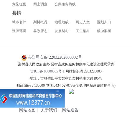
意见征集
网上调查
公共服务热线
县情
城市名片
梨树概况
地理地貌
历史人文
区划人口
资源环境
县政府志
发展梨树
民生梨树
畅游梨树
吉公网安备 22032202000002号
梨树县人民政府主办 梨树县政务服务和数字化建设管理局承办
吉ICP备 08000655号-1
网站标识码 2203220003
地址：吉林省四平市梨树县梨树镇南大路195号
邮政编码：136500 电话:0434-5270788(仅受理网站建设维护事宜)
网站地图
|
关于我们
|
网站通告