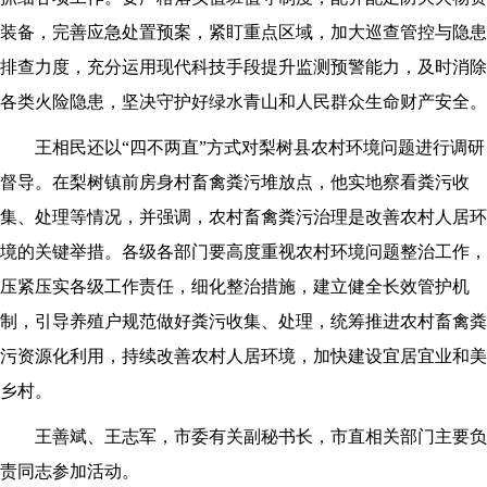
装备，完善应急处置预案，紧盯重点区域，加大巡查管控与隐患
排查力度，充分运用现代科技手段提升监测预警能力，及时消除
各类火险隐患，坚决守护好绿水青山和人民群众生命财产安全。
王相民还以“四不两直”方式对梨树县农村环境问题进行调研
督导。在梨树镇前房身村畜禽粪污堆放点，他实地察看粪污收
集、处理等情况，并强调，农村畜禽粪污治理是改善农村人居环
境的关键举措。各级各部门要高度重视农村环境问题整治工作，
压紧压实各级工作责任，细化整治措施，建立健全长效管护机
制，引导养殖户规范做好粪污收集、处理，统筹推进农村畜禽粪
污资源化利用，持续改善农村人居环境，加快建设宜居宜业和美
乡村。
王善斌、王志军，市委有关副秘书长，市直相关部门主要负
责同志参加活动。