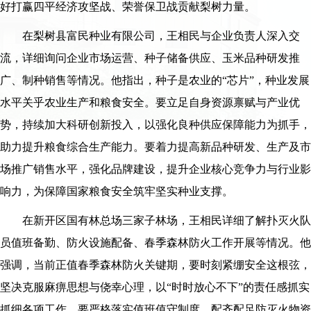
好打赢四平经济攻坚战、荣誉保卫战贡献梨树力量。
在梨树县富民种业有限公司，王相民与企业负责人深入交
流，详细询问企业市场运营、种子储备供应、玉米品种研发推
广、制种销售等情况。他指出，种子是农业的“芯片”，种业发展
水平关乎农业生产和粮食安全。要立足自身资源禀赋与产业优
势，持续加大科研创新投入，以强化良种供应保障能力为抓手，
助力提升粮食综合生产能力。要着力提高新品种研发、生产及市
场推广销售水平，强化品牌建设，提升企业核心竞争力与行业影
响力，为保障国家粮食安全筑牢坚实种业支撑。
在新开区国有林总场三家子林场，王相民详细了解扑灭火队
员值班备勤、防火设施配备、春季森林防火工作开展等情况。他
强调，当前正值春季森林防火关键期，要时刻紧绷安全这根弦，
坚决克服麻痹思想与侥幸心理，以“时时放心不下”的责任感抓实
抓细各项工作。要严格落实值班值守制度，配齐配足防灭火物资