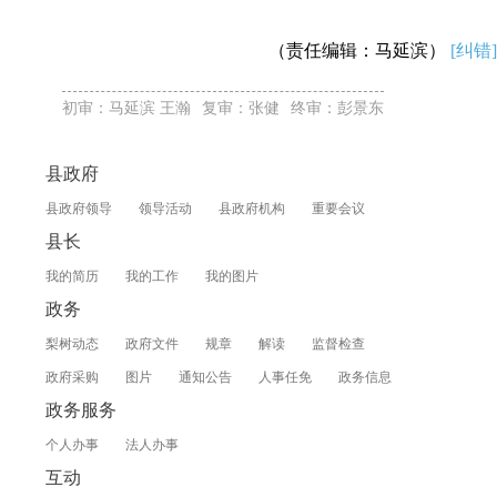
（责任编辑：马延滨）
[纠错]
初审：马延滨 王瀚
复审：张健
终审：彭景东
县政府
县政府领导
领导活动
县政府机构
重要会议
县长
我的简历
我的工作
我的图片
政务
梨树动态
政府文件
规章
解读
监督检查
政府采购
图片
通知公告
人事任免
政务信息
政务服务
个人办事
法人办事
互动