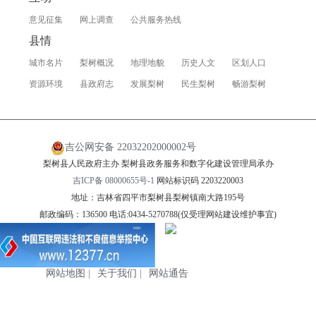
意见征集
网上调查
公共服务热线
县情
城市名片
梨树概况
地理地貌
历史人文
区划人口
资源环境
县政府志
发展梨树
民生梨树
畅游梨树
吉公网安备 22032202000002号
梨树县人民政府主办 梨树县政务服务和数字化建设管理局承办
吉ICP备 08000655号-1
网站标识码 2203220003
地址：吉林省四平市梨树县梨树镇南大路195号
邮政编码：136500 电话:0434-5270788(仅受理网站建设维护事宜)
网站地图
|
关于我们
|
网站通告