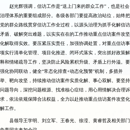
赵光辉强调，信访工作是“送上门来的群众工作”，也是社会
治理体系的重要组成部分。各级各部门要提高政治站位，始终把
党的群众路线贯穿信访工作全过程，以源头治理为抓手化解信访
矛盾、破解突出难题，以实实在在的工作推动重点信访案件攻坚
化解取得实效。要压紧压实责任，加强协调处置，对重点信访事
项实行清单化管理、项目化推进、闭环式落实，突出抓好政策解
释和情绪疏导工作，坚决防止风险累积升级、矛盾上行外溢。要
强化协同联动，健全“常态化排查+动态化预警”机制，多措并
举、靶向攻坚，持续推动信访案件实质化解、事心双解。要坚持
问题导向，深挖问题根源、找准核心症结，用心用情解决合理诉
求，依法依规保障合法权益，全力以赴推动重点信访案件攻坚化
解工作。
县领导王学明、刘立军、王春光、徐滢、黄睿哲及相关部门
负责同志参加会议。